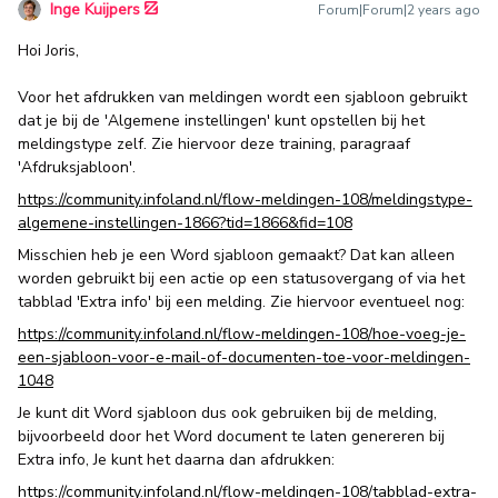
Inge Kuijpers
Forum|Forum|2 years ago
Hoi Joris,
Voor het afdrukken van meldingen wordt een sjabloon gebruikt
dat je bij de 'Algemene instellingen' kunt opstellen bij het
meldingstype zelf. Zie hiervoor deze training, paragraaf
'Afdruksjabloon'.
https://community.infoland.nl/flow-meldingen-108/meldingstype-
algemene-instellingen-1866?tid=1866&fid=108
Misschien heb je een Word sjabloon gemaakt? Dat kan alleen
worden gebruikt bij een actie op een statusovergang of via het
tabblad 'Extra info' bij een melding. Zie hiervoor eventueel nog:
https://community.infoland.nl/flow-meldingen-108/hoe-voeg-je-
een-sjabloon-voor-e-mail-of-documenten-toe-voor-meldingen-
1048
Je kunt dit Word sjabloon dus ook gebruiken bij de melding,
bijvoorbeeld door het Word document te laten genereren bij
Extra info, Je kunt het daarna dan afdrukken:
https://community.infoland.nl/flow-meldingen-108/tabblad-extra-