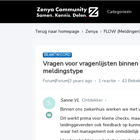
Categorieën
Terug naar homepage
Zenya
FLOW (Meldingen
BEANTWOORD
Vragen voor vragenlijsten binnen
meldingstype
Forum|Forum|3 years ago
1 reactie
43 Beke
Sanne VL
Ontdekker
S
Binnen ons ziekenhuis werken we met vr
Dit werkt prima voor kleine checks, ma
leidinggevenden ook feedback op kunne
waar het management ook onmiddellijk e