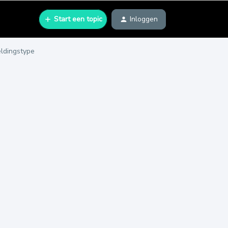
Start een topic
Inloggen
eldingstype