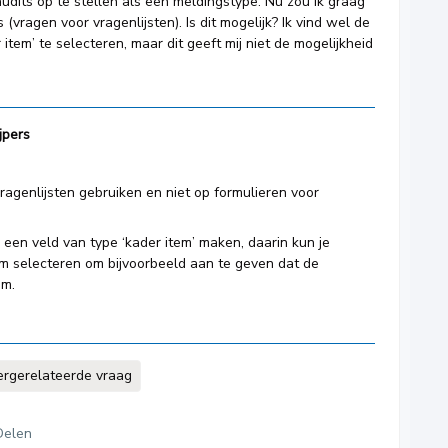
dits op te stellen als een meldingstype. Nu zou ik graag
vragen voor vragenlijsten). Is dit mogelijk? Ik vind wel de
item’ te selecteren, maar dit geeft mij niet de mogelijkheid
jpers
vragenlijsten gebruiken en niet op formulieren voor
 een veld van type ‘kader item’ maken, daarin kun je
em selecteren om bijvoorbeeld aan te geven dat de
em.
ergerelateerde vraag
Delen