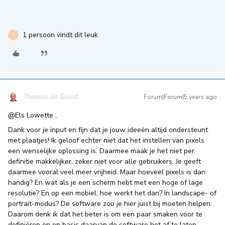
1 persoon vindt dit leuk
S
Thomas de Groot
Forum|Forum|5 years ago
@Els Lowette
,
Dank voor je input en fijn dat je jouw ideeën altijd ondersteunt
met plaatjes! Ik geloof echter niet dat het instellen van pixels
een wenselijke oplossing is. Daarmee maak je het niet per
definitie makkelijker, zeker niet voor alle gebruikers. Je geeft
daarmee vooral veel meer vrijheid. Maar hoeveel pixels is dan
handig? En wat als je een scherm hebt met een hoge of lage
resolutie? En op een mobiel, hoe werkt het dan? In landscape- of
portrait-modus? De software zou je hier juist bij moeten helpen.
Daarom denk ik dat het beter is om een paar smaken voor te
definiëren en op basis daarvan de software het af te laten