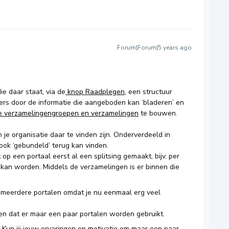
Forum|Forum|5 years ago
e daar staat, via de
knop Raadplegen
, een structuur
s door de informatie die aangeboden kan ‘bladeren’ en
e verzamelingengroepen en verzamelingen
te bouwen.
n je organisatie daar te vinden zijn. Onderverdeeld in
ok ‘gebundeld’ terug kan vinden.
op een portaal eerst al een splitsing gemaakt, bijv. per
 kan worden. Middels de verzamelingen is er binnen die
 meerdere portalen omdat je nu eenmaal erg veel
n dat er maar een paar portalen worden gebruikt.
n. Kun jij jouw ervaringen en motivatie om maar een paar