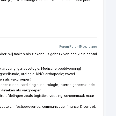
Forum|Forum|5 years ago
kker
, wij maken als ziekenhuis gebruik van een klein aantal
derafdeling, gynaecologie, Medische beeldvorming)
oogheelkunde, urologie, KNO, orthopedie; zowel
ken als vakgroepen)
neeskunde, cardiologie, neurologie, interne geneeskunde;
iklinieken als vakgroepen
ire afdelingen zoals logistiek, voeding, schoonmaak maar
liteit, infectiepreventie, communicatie, finance & control,