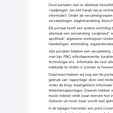
Deze portalen zien er allemaal hetzelfde 
‘raadplegen’ (en het hangt van je recht
informatie'). Onder de verzamelgroepen
verzamelingen: dagbehandeling, klinisch,
Elk portaal heeft een andere inrichting
allemaal een verzameling ‘zorgbreed', 
apotheek', algemene werkwijzen rondom
handelingen, antistolling, orgaandonati
Alle portalen hebben een verzameling ‘
over bijv. P&O, infectiepreventie, kwali
technologie enz.. Informatie die voor a
makkelijk te vinden is (zonder te hoeven 
Daarnaast hebben wij nog een 6e portaa
gebruik van ‘rapportage’ door veel med
onder de knop ‘maangement-informatie’
trimesterrapportages. Daarom hebben w
mooie indelen vindt waar mensen hun inf
Geboren uit nood, maar wordt veel geb
In de bijlagen hieronder een print scree