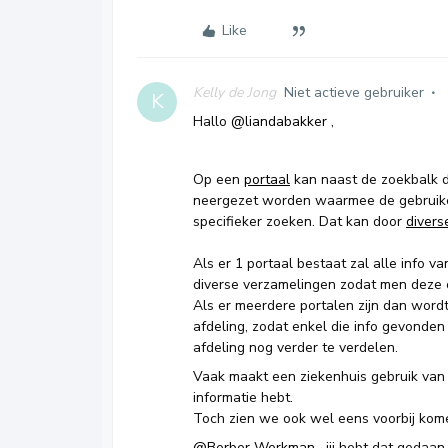
Like
Kelly de Jong
Niet actieve gebruiker
K
Hallo
@liandabakker
,
Op een
portaal
kan naast de zoekbalk di
neergezet worden waarmee de gebruiker
specifieker zoeken. Dat kan door
divers
Als er 1 portaal bestaat zal alle info va
diverse verzamelingen zodat men deze o
Als er meerdere portalen zijn dan wordt 
afdeling, zodat enkel die info gevonden
afdeling nog verder te verdelen.
Vaak maakt een ziekenhuis gebruik van
informatie hebt.
Toch zien we ook wel eens voorbij kome
@Berber Werkman
, jij hebt dat gedaa