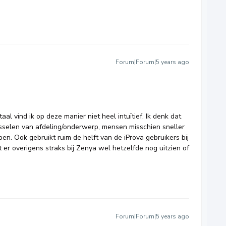
Forum|Forum|5 years ago
al vind ik op deze manier niet heel intuïtief. Ik denk dat
isselen van afdeling/onderwerp, mensen misschien sneller
en. Ook gebruikt ruim de helft van de iProva gebruikers bij
it er overigens straks bij Zenya wel hetzelfde nog uitzien of
?
Forum|Forum|5 years ago