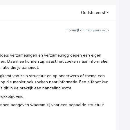
Oudste eerst
Forum|Forum|5 years ago
iddels
verzamelingen en verzamelinggroepen
een eigen
ëren. Daarmee kunnen zij, naast het zoeken naar informatie,
matie die je aanbiedt.
erugkomt van zo'n structuur en op onderwerp of thema een
p die manier ook zoeken naar informatie. Een alfabet kun
s dit in de praktijk een handeling extra.
ekkelijk vind.
 kunnen aangeven waarom zij voor een bepaalde structuur