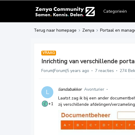
Categorieën
Terug naar homepage
Zenya
Portaal en manag
VRAAG
Inrichting van verschillende port
Forum|Forum|5 years ago
7 reacties
274 Be
liandabakker
Avonturier
L
Laatst zag ik bij een ander documentb
+1
zij verschillende afdelingen/verzameling