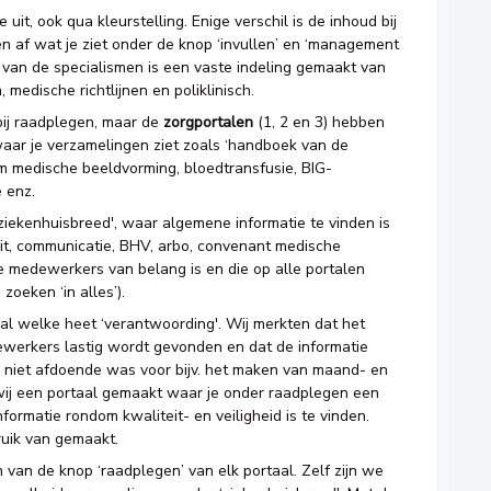
uit, ook qua kleurstelling. Enige verschil is de inhoud bij
en af wat je ziet onder de knop ‘invullen’ en ‘management
 van de specialismen is een vaste indeling gemaakt van
 medische richtlijnen en poliklinisch.
 bij raadplegen, maar de
zorgportalen
(1, 2 en 3)
hebben
waar je verzamelingen ziet zoals ‘handboek van de
 medische beeldvorming, bloedtransfusie, BIG-
e enz.
ziekenhuisbreed', waar algemene informatie te vinden is
teit, communicatie, BHV, arbo, convenant medische
lle medewerkers van belang is en die op alle portalen
zoeken ‘in alles’).
l welke heet ‘verantwoording'. Wij merkten dat het
ewerkers lastig wordt gevonden en dat de informatie
 niet afdoende was voor bijv. het maken van maand- en
ij een portaal gemaakt waar je onder raadplegen een
ormatie rondom kwaliteit- en veiligheid is te vinden.
ruik van gemaakt.
n van de knop ‘raadplegen’ van elk portaal. Zelf zijn we