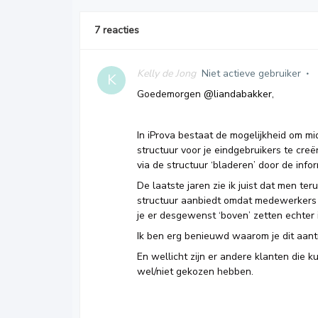
7 reacties
Kelly de Jong
Niet actieve gebruiker
K
Goedemorgen
@liandabakker
,
In iProva bestaat de mogelijkheid om m
structuur voor je eindgebruikers te cre
via de structuur ‘bladeren’ door de infor
De laatste jaren zie ik juist dat men t
structuur aanbiedt omdat medewerkers o
je er desgewenst ‘boven’ zetten echter i
Ik ben erg benieuwd waarom je dit aantr
En wellicht zijn er andere klanten die
wel/niet gekozen hebben.