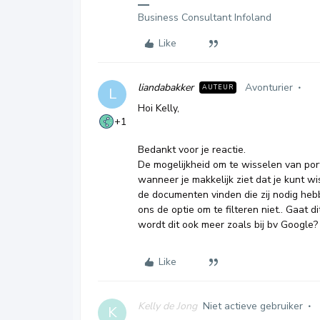
Business Consultant Infoland
Like
liandabakker
Avonturier
AUTEUR
L
Hoi Kelly,
+1
Bedankt voor je reactie.
De mogelijkheid om te wisselen van porta
wanneer je makkelijk ziet dat je kunt w
de documenten vinden die zij nodig hebb
ons de optie om te filteren niet.. Gaat d
wordt dit ook meer zoals bij bv Google
Like
Kelly de Jong
Niet actieve gebruiker
K