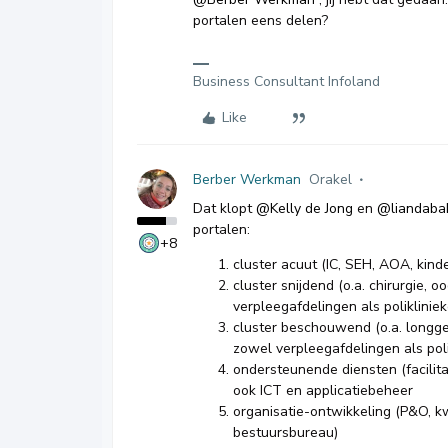
portalen eens delen?
Business Consultant Infoland
Like
Berber Werkman
Orakel
Dat klopt
@Kelly de Jong
en
@liandaba
portalen:
+8
cluster acuut (IC, SEH, AOA, kin
cluster snijdend (o.a. chirurgie, 
verpleegafdelingen als poliklinie
cluster beschouwend (o.a. longge
zowel verpleegafdelingen als pol
ondersteunende diensten (facilita
ook ICT en applicatiebeheer
organisatie-ontwikkeling (P&O, kwa
bestuursbureau)