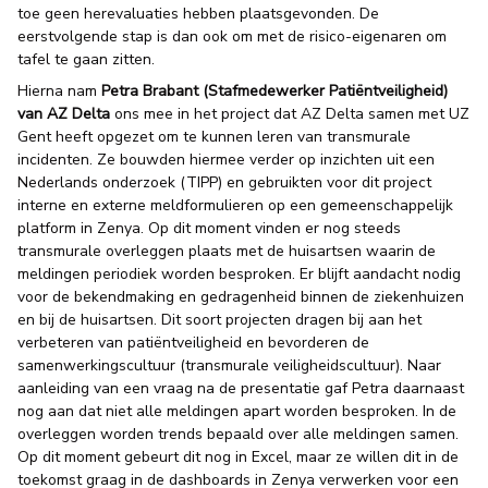
toe geen herevaluaties hebben plaatsgevonden. De
eerstvolgende stap is dan ook om met de risico-eigenaren om
tafel te gaan zitten.
Hierna nam
Petra Brabant (Stafmedewerker Patiëntveiligheid)
van AZ Delta
ons mee in het project dat AZ Delta samen met UZ
Gent heeft opgezet om te kunnen leren van transmurale
incidenten. Ze bouwden hiermee verder op inzichten uit een
Nederlands onderzoek (TIPP) en gebruikten voor dit project
interne en externe meldformulieren op een gemeenschappelijk
platform in Zenya. Op dit moment vinden er nog steeds
transmurale overleggen plaats met de huisartsen waarin de
meldingen periodiek worden besproken. Er blijft aandacht nodig
voor de bekendmaking en gedragenheid binnen de ziekenhuizen
en bij de huisartsen. Dit soort projecten dragen bij aan het
verbeteren van patiëntveiligheid en bevorderen de
samenwerkingscultuur (transmurale veiligheidscultuur). Naar
aanleiding van een vraag na de presentatie gaf Petra daarnaast
nog aan dat niet alle meldingen apart worden besproken. In de
overleggen worden trends bepaald over alle meldingen samen.
Op dit moment gebeurt dit nog in Excel, maar ze willen dit in de
toekomst graag in de dashboards in Zenya verwerken voor een