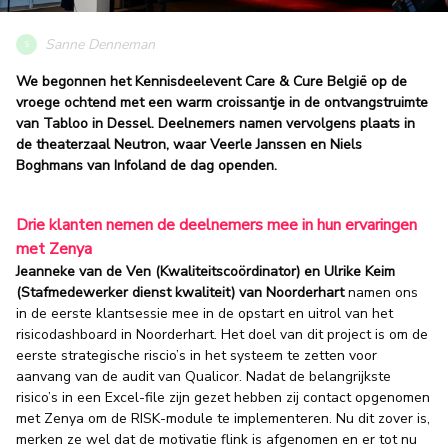
Sanne Denneman
S
We begonnen het Kennisdeelevent Care & Cure België op de
vroege ochtend met een warm croissantje in de ontvangstruimte
van Tabloo in Dessel. Deelnemers namen vervolgens plaats in
de theaterzaal Neutron, waar Veerle Janssen en Niels
Boghmans van Infoland de dag openden.
Drie klanten nemen de deelnemers mee in hun ervaringen
met Zenya
Jeanneke van de Ven (Kwaliteitscoördinator) en Ulrike Keim
(Stafmedewerker dienst kwaliteit) van Noorderhart
namen ons
in de eerste klantsessie mee in de opstart en uitrol van het
risicodashboard in Noorderhart. Het doel van dit project is om de
eerste strategische riscio’s in het systeem te zetten voor
aanvang van de audit van Qualicor. Nadat de belangrijkste
risico’s in een Excel-file zijn gezet hebben zij contact opgenomen
met Zenya om de RISK-module te implementeren. Nu dit zover is,
merken ze wel dat de motivatie flink is afgenomen en er tot nu