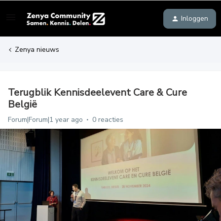
Inloggen
Zenya nieuws
Terugblik Kennisdeelevent Care & Cure
België
Forum|Forum|1 year ago
0 reacties