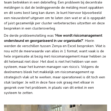
team betrekken in een debriefing. Een probleem bij decentrale
meldingen is dat de leidinggevende de melding moet oppakken
en dit soms best lang kan duren. Je kunt hiervoor bijvoorbeeld
een nieuwsbrief uitgeven om te laten zien wat er al is opgepakt
of juist gezamenlijk per cluster verbeteracties uitzetten en deze
bespreken in een clusteroverleg.
De derde probleemstelling was
‘Hoe wordt risicomanagement
ondersteund en georganiseerd in uw organisatie?’
. Hierin
werden de verschillen tussen Zenya en Excel besproken. Wat is
nou echt de meerwaarde van alles in 1 format, want vaak is de
hele organisatie al bezig met risicomanagement maar hebben ze
dit helemaal niet door. Het doel is niet het hebben van een
systeem, maar het kunnen managen van risico’s. Volgens de
deelnemers bleek het makkelijk om risicomanagement op
strategisch vlak uit te werken, maar operationeel is dit toch een
stuk lastiger. Je wilt in deze fase ook graag met elkaar in
gesprek over het probleem, in plaats van dit enkel in een
systeem te zetten.