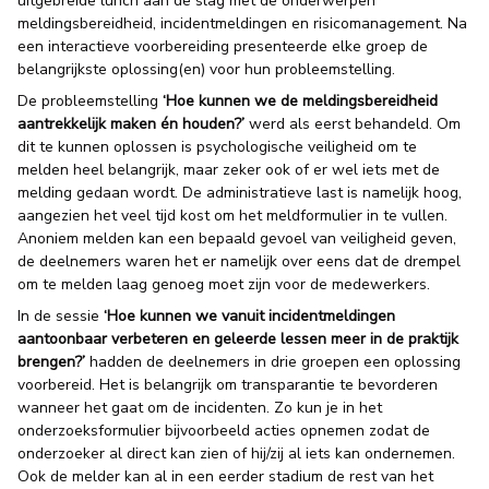
uitgebreide lunch aan de slag met de onderwerpen
meldingsbereidheid, incidentmeldingen en risicomanagement. Na
een interactieve voorbereiding presenteerde elke groep de
belangrijkste oplossing(en) voor hun probleemstelling.
De probleemstelling
‘Hoe kunnen we de meldingsbereidheid
aantrekkelijk maken én houden?’
werd als eerst behandeld. Om
dit te kunnen oplossen is psychologische veiligheid om te
melden heel belangrijk, maar zeker ook of er wel iets met de
melding gedaan wordt. De administratieve last is namelijk hoog,
aangezien het veel tijd kost om het meldformulier in te vullen.
Anoniem melden kan een bepaald gevoel van veiligheid geven,
de deelnemers waren het er namelijk over eens dat de drempel
om te melden laag genoeg moet zijn voor de medewerkers.
In de sessie
‘Hoe kunnen we vanuit incidentmeldingen
aantoonbaar verbeteren en geleerde lessen meer in de praktijk
brengen?’
hadden de deelnemers in drie groepen een oplossing
voorbereid. Het is belangrijk om transparantie te bevorderen
wanneer het gaat om de incidenten. Zo kun je in het
onderzoeksformulier bijvoorbeeld acties opnemen zodat de
onderzoeker al direct kan zien of hij/zij al iets kan ondernemen.
Ook de melder kan al in een eerder stadium de rest van het